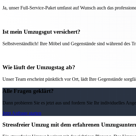
Ja, unser Full-Service-Paket umfasst auf Wunsch auch das professio
Ist mein Umzugsgut versichert?
Selbstverständlich! Ihre Möbel und Gegenstände sind während des Tra
Wie läuft der Umzugstag ab?
Unser Team erscheint pünktlich vor Ort, lädt Ihre Gegenstände sorgfälti
Alle Fragen geklärt?
Dann probieren Sie es jetzt aus und fordern Sie Ihr individuelles Ang
Jetzt Anfrage starten
Stressfreier Umzug mit dem erfahrenen Umzugsunter