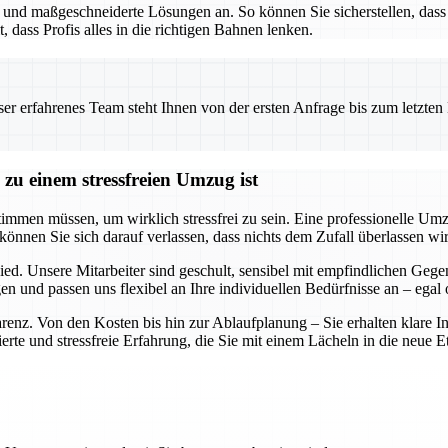
g und maßgeschneiderte Lösungen an. So können Sie sicherstellen, da
t, dass Profis alles in die richtigen Bahnen lenken.
 erfahrenes Team steht Ihnen von der ersten Anfrage bis zum letzten Ka
zu einem stressfreien Umzug ist
timmen müssen, um wirklich stressfrei zu sein. Eine professionelle Um
können Sie sich darauf verlassen, dass nichts dem Zufall überlassen wi
ied. Unsere Mitarbeiter sind geschult, sensibel mit empfindlichen Ge
 und passen uns flexibel an Ihre individuellen Bedürfnisse an – egal
parenz. Von den Kosten bis hin zur Ablaufplanung – Sie erhalten klare 
te und stressfreie Erfahrung, die Sie mit einem Lächeln in die neue Eta