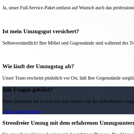
Ja, unser Full-Service-Paket umfasst auf Wunsch auch das professio
Ist mein Umzugsgut versichert?
Selbstverständlich! Ihre Möbel und Gegenstände sind während des Tra
Wie läuft der Umzugstag ab?
Unser Team erscheint pünktlich vor Ort, lädt Ihre Gegenstände sorgfälti
Alle Fragen geklärt?
Dann probieren Sie es jetzt aus und fordern Sie Ihr individuelles Ang
Jetzt Anfrage starten
Stressfreier Umzug mit dem erfahrenen Umzugsunter