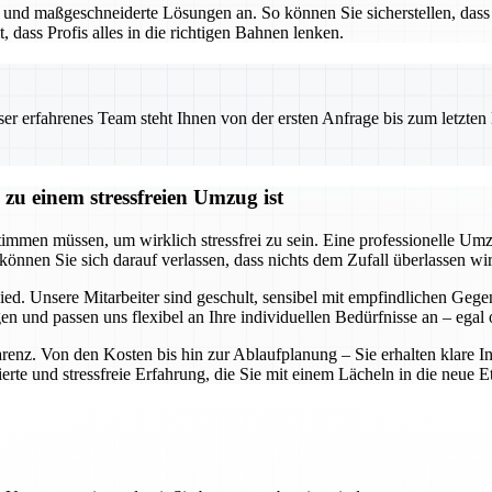
g und maßgeschneiderte Lösungen an. So können Sie sicherstellen, da
t, dass Profis alles in die richtigen Bahnen lenken.
 erfahrenes Team steht Ihnen von der ersten Anfrage bis zum letzten Ka
zu einem stressfreien Umzug ist
timmen müssen, um wirklich stressfrei zu sein. Eine professionelle Um
können Sie sich darauf verlassen, dass nichts dem Zufall überlassen wi
ied. Unsere Mitarbeiter sind geschult, sensibel mit empfindlichen Ge
 und passen uns flexibel an Ihre individuellen Bedürfnisse an – egal
parenz. Von den Kosten bis hin zur Ablaufplanung – Sie erhalten klare 
te und stressfreie Erfahrung, die Sie mit einem Lächeln in die neue Eta