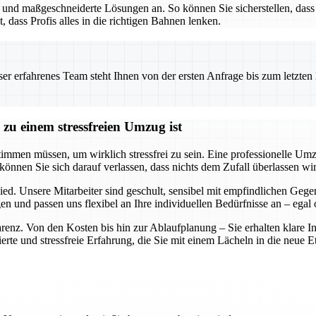
g und maßgeschneiderte Lösungen an. So können Sie sicherstellen, da
t, dass Profis alles in die richtigen Bahnen lenken.
 erfahrenes Team steht Ihnen von der ersten Anfrage bis zum letzten Ka
zu einem stressfreien Umzug ist
timmen müssen, um wirklich stressfrei zu sein. Eine professionelle Um
können Sie sich darauf verlassen, dass nichts dem Zufall überlassen wi
ied. Unsere Mitarbeiter sind geschult, sensibel mit empfindlichen Ge
 und passen uns flexibel an Ihre individuellen Bedürfnisse an – egal
parenz. Von den Kosten bis hin zur Ablaufplanung – Sie erhalten klare 
te und stressfreie Erfahrung, die Sie mit einem Lächeln in die neue Eta