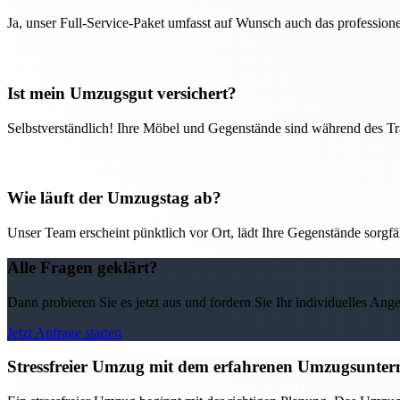
Ja, unser Full-Service-Paket umfasst auf Wunsch auch das professio
Ist mein Umzugsgut versichert?
Selbstverständlich! Ihre Möbel und Gegenstände sind während des Tra
Wie läuft der Umzugstag ab?
Unser Team erscheint pünktlich vor Ort, lädt Ihre Gegenstände sorgfälti
Alle Fragen geklärt?
Dann probieren Sie es jetzt aus und fordern Sie Ihr individuelles Ang
Jetzt Anfrage starten
Stressfreier Umzug mit dem erfahrenen Umzugsunter