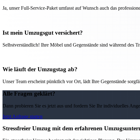
Ja, unser Full-Service-Paket umfasst auf Wunsch auch das professio
Ist mein Umzugsgut versichert?
Selbstverständlich! Ihre Möbel und Gegenstände sind während des Tra
Wie läuft der Umzugstag ab?
Unser Team erscheint pünktlich vor Ort, lädt Ihre Gegenstände sorgfälti
Alle Fragen geklärt?
Dann probieren Sie es jetzt aus und fordern Sie Ihr individuelles Ang
Jetzt Anfrage starten
Stressfreier Umzug mit dem erfahrenen Umzugsunter