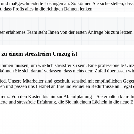
g und maßgeschneiderte Lösungen an. So können Sie sicherstellen, da
t, dass Profis alles in die richtigen Bahnen lenken.
 erfahrenes Team steht Ihnen von der ersten Anfrage bis zum letzten Ka
zu einem stressfreien Umzug ist
timmen müssen, um wirklich stressfrei zu sein. Eine professionelle Um
können Sie sich darauf verlassen, dass nichts dem Zufall überlassen wi
ied. Unsere Mitarbeiter sind geschult, sensibel mit empfindlichen Ge
 und passen uns flexibel an Ihre individuellen Bedürfnisse an – egal
parenz. Von den Kosten bis hin zur Ablaufplanung – Sie erhalten klare 
te und stressfreie Erfahrung, die Sie mit einem Lächeln in die neue Eta