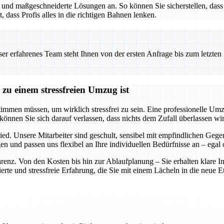
g und maßgeschneiderte Lösungen an. So können Sie sicherstellen, da
t, dass Profis alles in die richtigen Bahnen lenken.
 erfahrenes Team steht Ihnen von der ersten Anfrage bis zum letzten Ka
zu einem stressfreien Umzug ist
timmen müssen, um wirklich stressfrei zu sein. Eine professionelle Um
können Sie sich darauf verlassen, dass nichts dem Zufall überlassen wi
ied. Unsere Mitarbeiter sind geschult, sensibel mit empfindlichen Ge
 und passen uns flexibel an Ihre individuellen Bedürfnisse an – egal
parenz. Von den Kosten bis hin zur Ablaufplanung – Sie erhalten klare 
te und stressfreie Erfahrung, die Sie mit einem Lächeln in die neue Eta