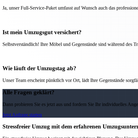
Ja, unser Full-Service-Paket umfasst auf Wunsch auch das professio
Ist mein Umzugsgut versichert?
Selbstverständlich! Ihre Möbel und Gegenstände sind während des Tra
Wie läuft der Umzugstag ab?
Unser Team erscheint pünktlich vor Ort, lädt Ihre Gegenstände sorgfälti
Alle Fragen geklärt?
Dann probieren Sie es jetzt aus und fordern Sie Ihr individuelles Ang
Jetzt Anfrage starten
Stressfreier Umzug mit dem erfahrenen Umzugsunter