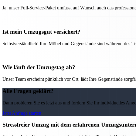
Ja, unser Full-Service-Paket umfasst auf Wunsch auch das professio
Ist mein Umzugsgut versichert?
Selbstverständlich! Ihre Möbel und Gegenstände sind während des Tra
Wie läuft der Umzugstag ab?
Unser Team erscheint pünktlich vor Ort, lädt Ihre Gegenstände sorgfälti
Alle Fragen geklärt?
Dann probieren Sie es jetzt aus und fordern Sie Ihr individuelles Ang
Jetzt Anfrage starten
Stressfreier Umzug mit dem erfahrenen Umzugsunter