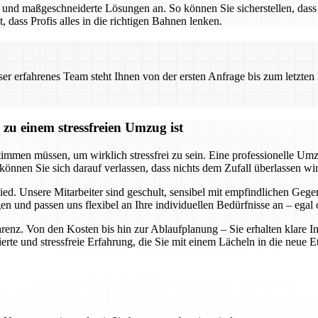
g und maßgeschneiderte Lösungen an. So können Sie sicherstellen, da
t, dass Profis alles in die richtigen Bahnen lenken.
 erfahrenes Team steht Ihnen von der ersten Anfrage bis zum letzten Ka
zu einem stressfreien Umzug ist
timmen müssen, um wirklich stressfrei zu sein. Eine professionelle Um
können Sie sich darauf verlassen, dass nichts dem Zufall überlassen wi
ied. Unsere Mitarbeiter sind geschult, sensibel mit empfindlichen Ge
 und passen uns flexibel an Ihre individuellen Bedürfnisse an – egal
parenz. Von den Kosten bis hin zur Ablaufplanung – Sie erhalten klare 
te und stressfreie Erfahrung, die Sie mit einem Lächeln in die neue Eta